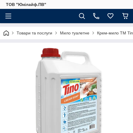
ТОВ "Юнілайф.ПВ"
Товари та послуги
Мило туалетне
Крем-мило ТМ Tino