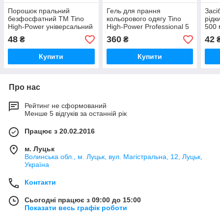
Порошок пральний
Гель для прання
Засі
безфосфатний ТМ Tino
кольорового одягу Tino
рідк
High-Power універсальний
High-Power Professional 5
500 
Mountain spring 500 г
л
48
360
42
₴
₴
Купити
Купити
Про нас
Рейтинг не сформований
Менше 5 відгуків за останній рік
Працює з 20.02.2016
м. Луцьк
Волинська обл., м. Луцьк, вул. Магістральна, 12, Луцьк,
Україна
Контакти
Сьогодні працює з 09:00 до 15:00
Показати весь графік роботи