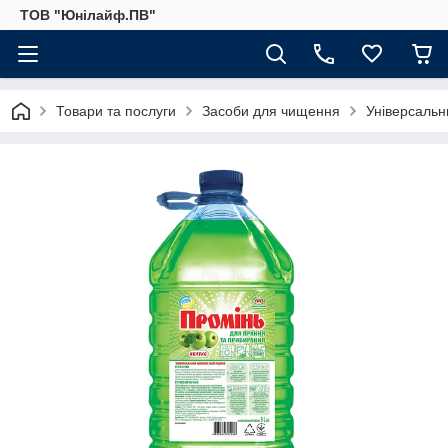
ТОВ "Юнілайф.ПВ"
Товари та послуги
Засоби для чищення
Універсальн