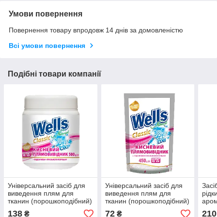
Умови повернення
Повернення товару впродовж 14 днів за домовленістю
Всі умови повернення
Подібні товари компанії
Універсальний засіб для
Універсальний засіб для
Засі
виведення плям для
виведення плям для
рід
тканин (порошкоподібний)
тканин (порошкоподібний)
аром
ТМ Wells Natural 500 г
ТМ Wells Natural 450 г
138
72
210
₴
₴