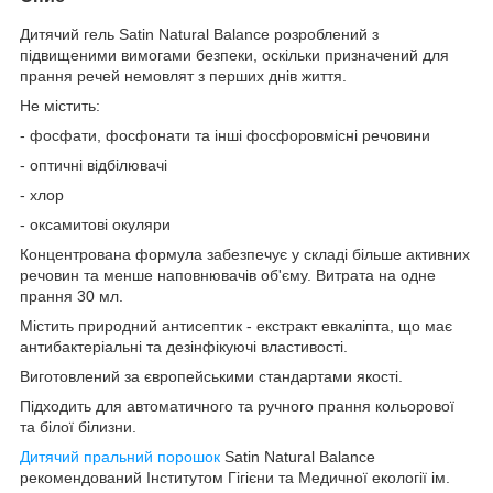
Дитячий гель Satin Natural Balance розроблений з
підвищеними вимогами безпеки, оскільки призначений для
прання речей немовлят з перших днів життя.
Не містить:
- фосфати, фосфонати та інші фосфоровмісні речовини
- оптичні відбілювачі
- хлор
- оксамитові окуляри
Концентрована формула забезпечує у складі більше активних
речовин та менше наповнювачів об'єму. Витрата на одне
прання 30 мл.
Містить природний антисептик - екстракт евкаліпта, що має
антибактеріальні та дезінфікуючі властивості.
Виготовлений за європейськими стандартами якості.
Підходить для автоматичного та ручного прання кольорової
та білої білизни.
Дитячий пральний порошок
Satin Natural Balance
рекомендований Інститутом Гігієни та Медичної екології ім.