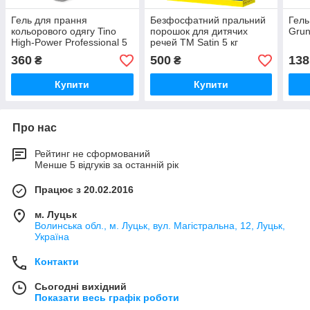
Гель для прання
Безфосфатний пральний
Гель
кольорового одягу Tino
порошок для дитячих
Grun
High-Power Professional 5
речей ТМ Satin 5 кг
л
360
500
138
₴
₴
Купити
Купити
Про нас
Рейтинг не сформований
Менше 5 відгуків за останній рік
Працює з 20.02.2016
м. Луцьк
Волинська обл., м. Луцьк, вул. Магістральна, 12, Луцьк,
Україна
Контакти
Сьогодні вихідний
Показати весь графік роботи