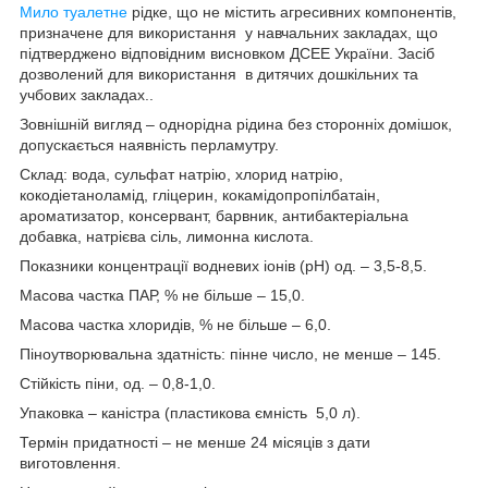
Мило туалетне
рідке, що не містить агресивних компонентів,
призначене для використання у навчальних закладах, що
підтверджено відповідним висновком ДСЕЕ України. Засіб
дозволений для використання в дитячих дошкільних та
учбових закладах..
Зовнішній вигляд – однорідна рідина без сторонніх домішок,
допускається наявність перламутру.
Склад: вода, сульфат натрію, хлорид натрію,
кокодіетаноламід, гліцерин, кокамідопропілбатаін,
ароматизатор, консервант, барвник, антибактеріальна
добавка, натрієва сіль, лимонна кислота.
Показники концентрації водневих іонів (рН) од. – 3,5-8,5.
Масова частка ПАР, % не більше – 15,0.
Масова частка хлоридів, % не більше – 6,0.
Піноутворювальна здатність: пінне число, не менше – 145.
Стійкість піни, од. – 0,8-1,0.
Упаковка – каністра (пластикова ємність 5,0 л).
Термін придатності – не менше 24 місяців з дати
виготовлення.