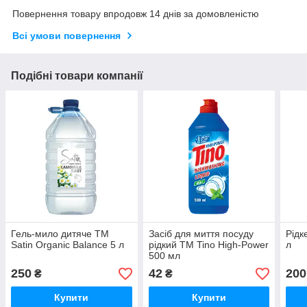
Повернення товару впродовж 14 днів за домовленістю
Всі умови повернення
Подібні товари компанії
Гель-мило дитяче ТМ
Засіб для миття посуду
Рідк
Satin Organic Balance 5 л
рідкий ТМ Tino High-Power
л
500 мл
250
42
200
₴
₴
Купити
Купити