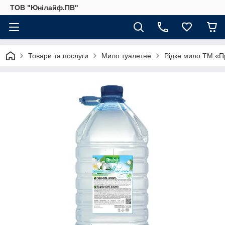
ТОВ "Юнілайф.ПВ"
Товари та послуги
Мило туалетне
Рідке мило ТМ «Пр