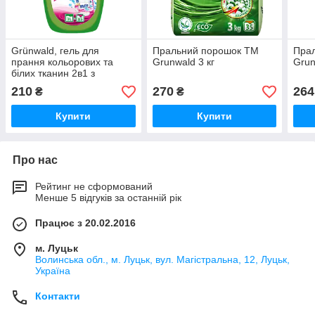
Grünwald, гель для
Пральний порошок ТМ
Пра
прання кольорових та
Grunwald 3 кг
Grun
білих тканин 2в1 з
плямовивідником, 3 л
210
270
264
₴
₴
Купити
Купити
Про нас
Рейтинг не сформований
Менше 5 відгуків за останній рік
Працює з 20.02.2016
м. Луцьк
Волинська обл., м. Луцьк, вул. Магістральна, 12, Луцьк,
Україна
Контакти