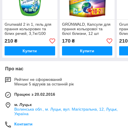
Grunwald 2 in 1, гель для
GRÜNWALD, Капсули для
Grun
прання кольорових та
прання кольорової та
пран
білих речей, 3,7кг/100
білої білизни, 12 шт
біли
циклів прання
цикл
210
170
210
₴
₴
Купити
Купити
Про нас
Рейтинг не сформований
Менше 5 відгуків за останній рік
Працює з 20.02.2016
м. Луцьк
Волинська обл., м. Луцьк, вул. Магістральна, 12, Луцьк,
Україна
Контакти