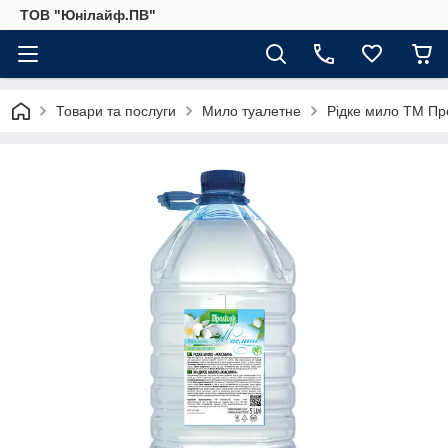
ТОВ "Юнілайф.ПВ"
Товари та послуги
Мило туалетне
Рідке мило ТМ Про